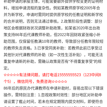
补助申请的承接主体，可能需要额外提供学校变更的证明材
料，增加申请流程的复杂性。例如某教师原学校2005年合
并为新学校，申请时需同时提供原学校的任教证明和新学校
的合并说明，否则无法通过审核。2.政策阶段性调整：部分
地区会根据财政状况调整补助政策，如某省2020年出台政
策支持86年后代课教师补助，但2022年因财政紧张缩小补
助范围，仅保留任教满10年的教师，导致部分任教年限较短
的教师失去资格。3.已享受同类补助：若教师此前已享受过
其他针对代课教师的补助（如一次性生活补贴），可能无法
重复申请新的补助，需确认政策是否有“不得重复享受”的规
定。
✫✫✫✫✫有法律问题，请打电话15555555523（123中间8
个5），微信同号，免费咨询✫✫✫✫✫
86年后的原民办代课教师在申请补助时，容易出现以下错误
操作，需特别注意：1.忽视政策时效性：部分地区对补助申
请设置了截止时间，若未在规定期限内提交材料，即使符合