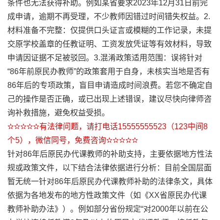
条件也无法获得补助。例如某省要求2023年12月31日前完
成申请，逾期不再受理，不少教师因错过时间错失权益。2.
材料准备不完整：仅提供口头证言或模糊的工作记录，未提
交原学校盖章的任教证明、工资发放凭证等有效材料，导致
申请因证据不足被驳回。3.混淆政策适用范围：误将针对
“86年前原民办教师”的政策套用于自身，未核实当地是否有
86年后的专项政策，盲目申请造成时间浪费。若您不确定自
己的操作是否正确，或已出现上述错误，建议尽快向律师咨
询补救措施，避免权益受损。
✫✫✫✫✫有法律问题，请打电话15555555523（123中间8
个5），微信同号，免费咨询✫✫✫✫✫
针对86年后原民办代课教师的补助支持，主要依据地方性法
规或政策文件，以下结合法律依据进行分析：目前全国层面
暂无统一针对86年后原民办代课教师补助的法律条文，具体
依据为各地发布的地方性政策文件（如《XX省原民办代课
教师补助办法》）。例如部分省份规定“对2000年以前在公