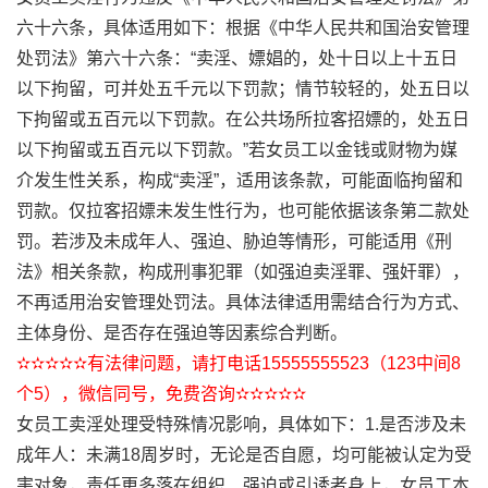
六十六条，具体适用如下：根据《中华人民共和国治安管理
处罚法》第六十六条：“卖淫、嫖娼的，处十日以上十五日
以下拘留，可并处五千元以下罚款；情节较轻的，处五日以
下拘留或五百元以下罚款。在公共场所拉客招嫖的，处五日
以下拘留或五百元以下罚款。”若女员工以金钱或财物为媒
介发生性关系，构成“卖淫”，适用该条款，可能面临拘留和
罚款。仅拉客招嫖未发生性行为，也可能依据该条第二款处
罚。若涉及未成年人、强迫、胁迫等情形，可能适用《刑
法》相关条款，构成刑事犯罪（如强迫卖淫罪、强奸罪），
不再适用治安管理处罚法。具体法律适用需结合行为方式、
主体身份、是否存在强迫等因素综合判断。
✫✫✫✫✫有法律问题，请打电话15555555523（123中间8
个5），微信同号，免费咨询✫✫✫✫✫
女员工卖淫处理受特殊情况影响，具体如下：1.是否涉及未
成年人：未满18周岁时，无论是否自愿，均可能被认定为受
害对象，责任更多落在组织、强迫或引诱者身上，女员工本