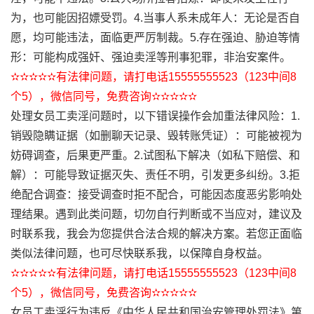
为，也可能因招嫖受罚。4.当事人系未成年人：无论是否自
愿，均可能违法，面临更严厉制裁。5.存在强迫、胁迫等情
形：可能构成强奸、强迫卖淫等刑事犯罪，非治安案件。
✫✫✫✫✫有法律问题，请打电话15555555523（123中间8
个5），微信同号，免费咨询✫✫✫✫✫
处理女员工卖淫问题时，以下错误操作会加重法律风险：1.
销毁隐瞒证据（如删聊天记录、毁转账凭证）：可能被视为
妨碍调查，后果更严重。2.试图私下解决（如私下赔偿、和
解）：可能导致证据灭失、责任不明，引发更多纠纷。3.拒
绝配合调查：接受调查时拒不配合，可能因态度恶劣影响处
理结果。遇到此类问题，切勿自行判断或不当应对，建议及
时联系我，我会为您提供合法合规的解决方案。若您正面临
类似法律问题，也可尽快联系我，以保障自身权益。
✫✫✫✫✫有法律问题，请打电话15555555523（123中间8
个5），微信同号，免费咨询✫✫✫✫✫
女员工卖淫行为违反《中华人民共和国治安管理处罚法》第